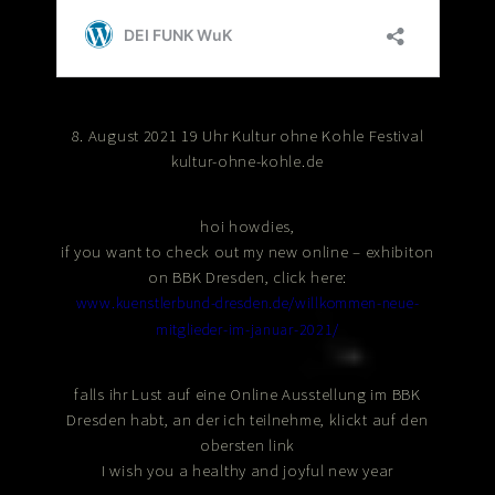
8. August 2021 19 Uhr Kultur ohne Kohle Festival
kultur-ohne-kohle.de
hoi howdies,
if you want to check out my new online – exhibiton
on BBK Dresden, click here:
www.kuenstlerbund-dresden.de/willkommen-neue-
mitglieder-im-januar-2021/
falls ihr Lust auf eine Online Ausstellung im BBK
Dresden habt, an der ich teilnehme, klickt auf den
obersten link
I wish you a healthy and joyful new year