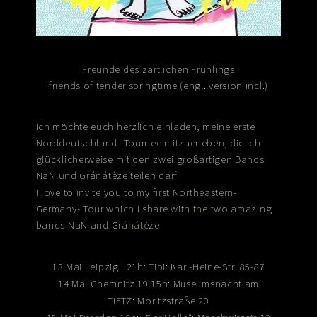
Freunde des zärtlichen Frühlings
friends of tender springtime (engl. version incl.)
Ich möchte euch herzlich einladen, meine erste
Norddeutschland- Tournee mitzuerleben, die ich
glücklicherweise mit den zwei großartigen Bands
und
teilen darf.
NaN
Gránátèze
I love to invite you to my first Northeastern-
Germany- Tour which I share with the two amazing
bands
and
NaN
Gránátèze
13.Mai Leipzig
: 21h:
Tipi
: Karl-Heine-Str. 85-87
14.Mai Chemnitz
19.15h:
Museumsnacht
am
Moritzstraße 20
TIETZ: