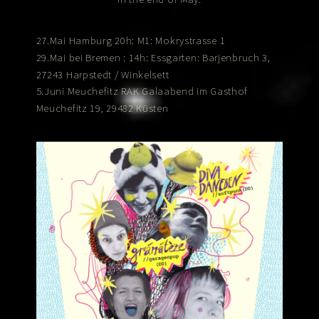
27.Mai Hamburg 20h:
: Mokrystrasse 1
M1
29.Mai bei Bremen : 14h:
: Barjenbruch 3,
Essgarten
27243 Harpstedt / Winkelsett
5.Juni Meuchefitz
Galaabend im
RAK
Gasthof
Meuchefitz
19, 29482 Küsten