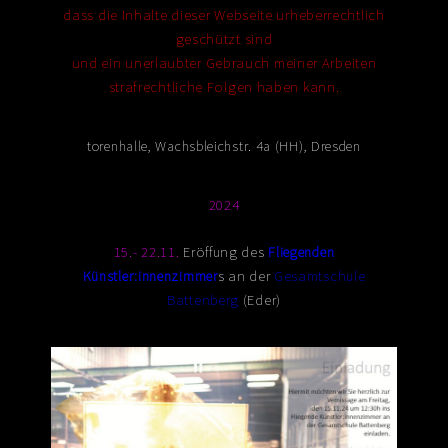
dass die Inhalte dieser Webseite urheberrechtlich
geschützt sind
und ein unerlaubter Gebrauch meiner Arbeiten
strafrechtliche Folgen haben kann.
torenhalle, Wachsbleichstr. 4a (HH), Dresden
2024
15.- 22.11.
Eröffung des
Fliegenden
Künstler:innenzimmer
s an der
Gesamtschule
Battenberg
(Eder)