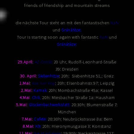
friends of friendship and mountain streams
die nächste Tour steht an mit den fantastischen
NaN
und
Gránátèze
:
Tour is starting soon again with fantastic
und
NaN
Gránátèze
:
20 Uhr, Rudolf-Leonhard-Straße
29.April:
AZ Conni
:
39: Dresden
: 20h:
30. April:
Siebenhitze
Siebenhitze 51,: Greiz
:
: 20h:
1.Mai
Xon Xan Xop
Eisenbahnstr.97: Leipzig
20h:
2.Mai:
Karnak:
Mombachstraße 45a: Kassel
4.Mai
:
Chili,
20h: Miesbacher Straße 1a: Hausham
5.Mai:
Glockenbachwerkstatt
:
20:30h: Blumenstraße 7:
München
7.Mai:
Cafete
:
20:30h:
Neubrückstrasse 8a: Bern
20h: Hieronymusgasse 3: Konstanz
8.Mai:
K9:
11.Mai:
NecktarGalerie
: 19:30h: Neckarstrasse 127,