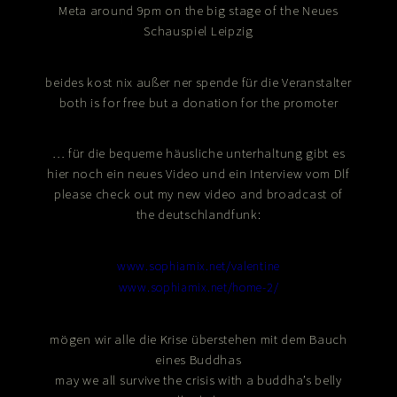
Meta around 9pm on the big stage of the Neues
Schauspiel Leipzig
beides kost nix außer ner spende für die Veranstalter
both is for free but a donation for the promoter
… für die bequeme häusliche unterhaltung gibt es
hier noch ein neues Video und ein Interview vom Dlf
please check out my new video and broadcast of
the deutschlandfunk:
www.sophiamix.net/valentine
www.sophiamix.net/home-2/
mögen wir alle die Krise überstehen mit dem Bauch
eines Buddhas
may we all survive the crisis with a buddha’s belly