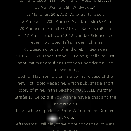
15.Mai Dresden 18h:
„Der Halle“:
Meschwitzstr.13
16.
Mai
Weimar
18h:
Wildwux e.V.
: Vollbrachtstraße 1
17.
Mai Erfurt 20h:
AJZ
Mombachstraße 45a
18.
Mai
Kassel 20h:
Karnak
:
20.
Mai
Berlin 19h:
B.L.O. Ateliers
Kaskelstraße 55
Am 15.Mai ist auch von 13-18 Uhr das Release des
neuen
Hefts, in dem ich eine
Hot Topic
Kurzgeschichte veröffentliche!, im Sexladen
, Wurzner Straße 13, Leipzig : falls ihr Lust
VOEGELEI
habt, mit mir darauf anzustoßen undoder ein Heft
zu erwerben ; )
15th of May from 1-6 pm is also the release of the
new
Magazine, which publishes a short
Hot Topic
story of mine, in the Sexshop
, Wurzner
VOEGELEI
Straße 13, Leipzig: if you wanna have a chat and the
new zine <3
Im Anschluss spiele ich Ende Mai noch drei Konzert
mit Meta:
Afterwards I will play three more concerts with Meta
in the end of May: