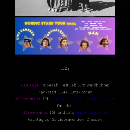
2023
Rübezahl Festival: 18h: Waldbühne:
19.August:
Plankstatt: 91448 Emskirchen
: 19h:
:
08.September
Jugendkunstschule Club Passage
Dresden
: 15h und 18h,
13.September
Hygiene-Museum
:
Fachtag zur Suizidprävention: Dresden