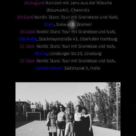
: Konzert mit Jens aus der Wäsche
16.August
(Baumarkt), Chemnitz
: Nordic Stars: Tour mit Graneteze und NaN,
19.Sept
, Sielwall 9, Bremen
Eisen
20.Sept
: Nordic Stars: Tour mit Graneteze und NaN,
Gleishalle
,
Stockmeyerstraße 43
, Oberhafen Hamburg
21.Sept
:
Nordic Stars: Tour mit Graneteze und NaN,
Räume
,
Lüneburger Str.23
,
Lüneburg
22.Sept
:
Nordic Stars: Tour mit Graneteze und NaN,
Karola Konvoi
,
Südstrasse 5
, Halle