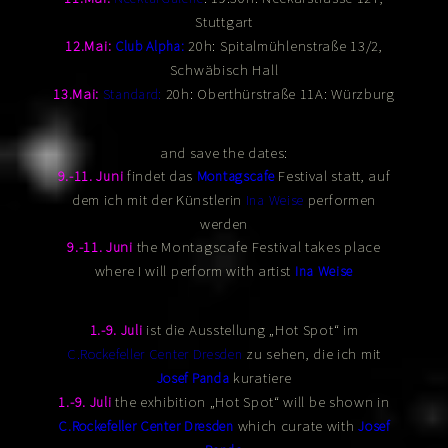
Stuttgart
12.Mai:
Club Alpha:
20h:
Spitalmühlenstraße 13/2,
Schwäbisch Hall
20h:
13.Mai:
Standard:
Oberthürstraße 11A: Würzburg
and save the dates:
findet das
Festival statt, auf
9.-11. Juni
Montagscafe
dem ich mit der Künstlerin
performen
Ina Weise
werden
the Montagscafe Festival takes place
9.-11. Juni
where I will perform with artist
Ina Weise
ist die Ausstellung „Hot Spot“ im
1.-9. Juli
zu sehen, die ich mit
C.Rockefeller Center Dresden
kuratiere
Josef Panda
the exhibition „Hot Spot“ will be shown in
1.-9. Juli
which curate with
C.Rockefeller Center Dresden
Josef