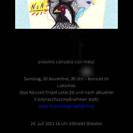
proximo concerto con meta:
Samstag, 20.November, 20 Uhr – Konzert im
Lokomov
(Das Konzert findet unter 2G und nach aktuellen
Coronaschutzmaßnahmen statt)
www.klub-solitaer.de/lokomov
24. Juli 2021 16 Uhr Altmarkt Dresden