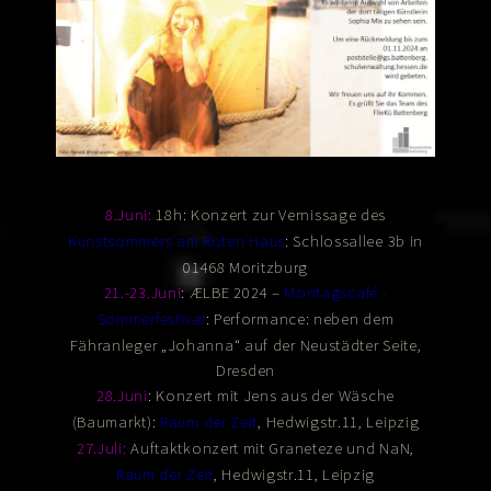
18h: Konzert zur Vernissage des
8.Juni:
: Schlossallee 3b in
Kunstsommers am Roten Haus
01468 Moritzburg
: ÆLBE 2024 –
21.-23.Juni
Montagscafé -
: Performance: neben dem
Sommerfestival
Fähranleger „Johanna“ auf der Neustädter Seite,
Dresden
: Konzert mit Jens aus der Wäsche
28.Juni
(Baumarkt):
, Hedwigstr.11, Leipzig
Raum der Zeit
Auftaktkonzert mit Graneteze und NaN,
27.Juli:
, Hedwigstr.11, Leipzig
Raum der Zeit